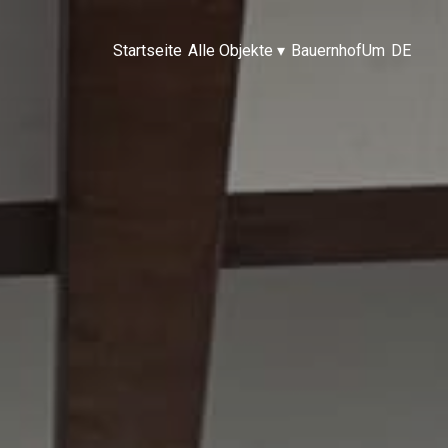
Startseite
Alle Objekte
▾
Bauernhof
Um
DE